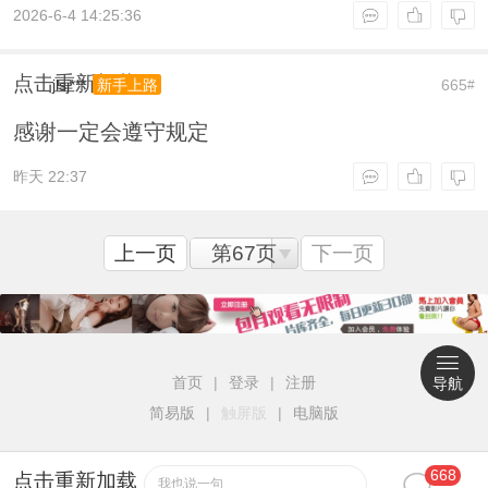
2026-6-4 14:25:36
点击重新加载
jlsj***
665
新手上路
#
感谢一定会遵守规定
昨天 22:37
上一页
第67页
下一页
首页
|
登录
|
注册
导航
简易版
|
触屏版
|
电脑版
668
点击重新加载
我也说一句