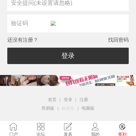
安全提问(未设置请忽略)
还没有注册？
找回密码
登录
首页
|
登录
|
注册
简易版
|
触屏版
|
电脑版
签到
门户
论坛
发表
我的