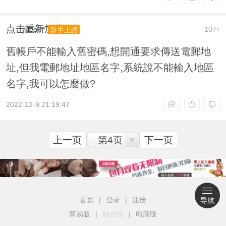
点击重新加载
klee***
107
新手上路
#
舊帳戶不能輸入舊密碼,想開通要求傳送電郵地
址,但我電郵地址地區名字,系統說不能輸入地區
名字,我可以怎麼做?
2022-12-9 21:19:47
上一页
第4页
下一页
首页
|
登录
|
注册
导航
简易版
|
触屏版
|
电脑版