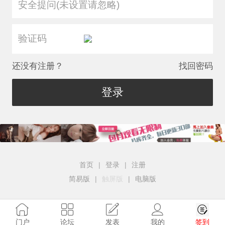
安全提问(未设置请忽略)
还没有注册？
找回密码
登录
首页
|
登录
|
注册
简易版
|
触屏版
|
电脑版
签到
门户
论坛
发表
我的