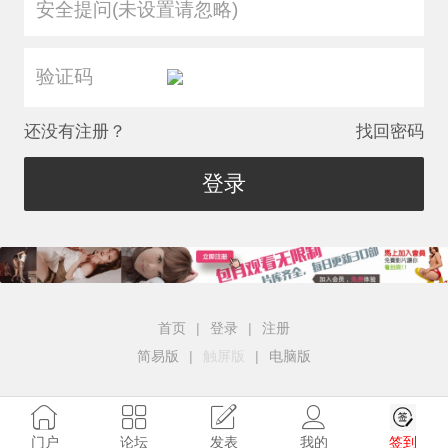
安全提问(未设置请忽略)
还没有注册？
找回密码
登录
首页
|
登录
|
注册
简易版
|
触屏版
|
电脑版
签到
门户
论坛
发表
我的