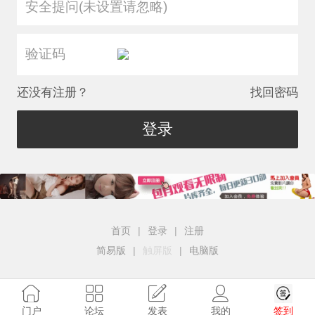
安全提问(未设置请忽略)
还没有注册？
找回密码
登录
首页
|
登录
|
注册
简易版
|
触屏版
|
电脑版
签到
门户
论坛
发表
我的