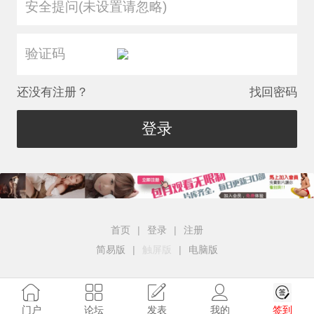
安全提问(未设置请忽略)
还没有注册？
找回密码
登录
首页
|
登录
|
注册
简易版
|
触屏版
|
电脑版
签到
门户
论坛
发表
我的