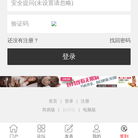
安全提问(未设置请忽略)
还没有注册？
找回密码
登录
首页
|
登录
|
注册
简易版
|
触屏版
|
电脑版
签到
门户
论坛
发表
我的