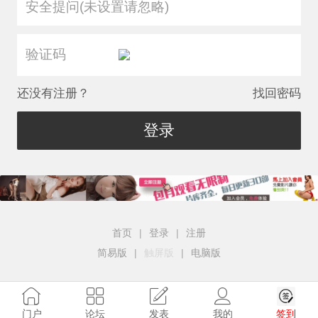
安全提问(未设置请忽略)
还没有注册？
找回密码
登录
首页
|
登录
|
注册
简易版
|
触屏版
|
电脑版
签到
门户
论坛
发表
我的