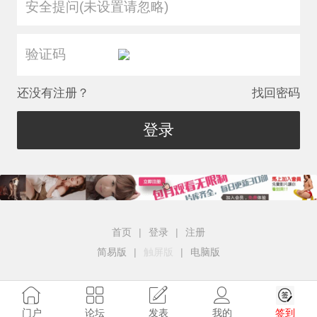
安全提问(未设置请忽略)
还没有注册？
找回密码
登录
首页
|
登录
|
注册
简易版
|
触屏版
|
电脑版
签到
门户
论坛
发表
我的