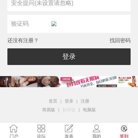
安全提问(未设置请忽略)
还没有注册？
找回密码
登录
首页
|
登录
|
注册
简易版
|
触屏版
|
电脑版
签到
门户
论坛
发表
我的