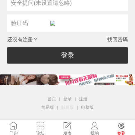
安全提问(未设置请忽略)
还没有注册？
找回密码
登录
首页
|
登录
|
注册
简易版
|
触屏版
|
电脑版
签到
门户
论坛
发表
我的