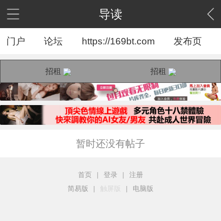
导读
门户
论坛
https://169bt.com
发布页
招租
招租
暂时还没有帖子
首页
|
登录
|
注册
简易版
|
触屏版
|
电脑版